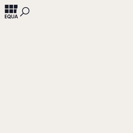
HAFTLMEIER-SEIFFERT, RENA
Nachfolge ohne die
Dynamiken in der
eigenen Familie