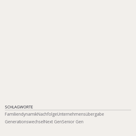
üben
Digitale Tauschbörse für
Unternehmerfamilien
2024
SCHLAGWORTE
Familiendynamik
Nachfolge
Unternehmensübergabe
Generationswechsel
Next Gen
Senior Gen