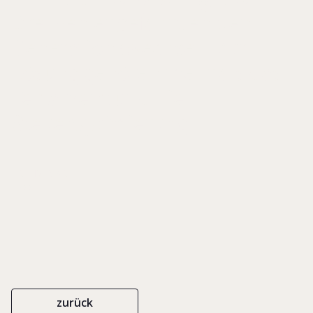
Drei Fehler gefährden den
Generationswechsel - Zur
Lösung gehören mehr als das
Testament und die
Steueroptimierung
EIGENVERLAG
1999
zurück