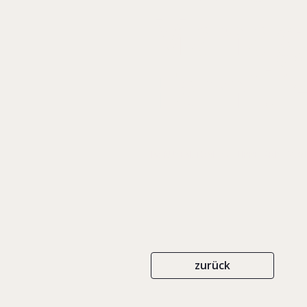
Manag
Famil
IN: RÜSEN, TOM/ SCHLIPPE, ARIST VON
zurück