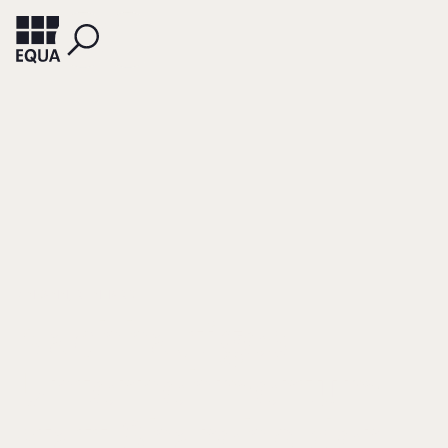
ZINKANN, REINHARD
Nachhaltiges
Unternehmertum
statt Shareholder