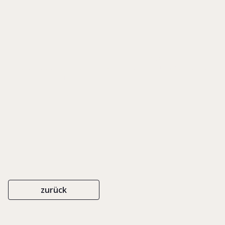
Value
IN: KRÜGER, WOLFGANG/ SCHUBERT, BERNHARD VON/ WITTBERG,
VOLKER (HRSG.), DIE ZUKUNFT GIBT ES NUR EINMAL! PLÄDOYER FÜR
MEHR UNTERNEHMERISCHE NACHHALTIGKEIT, S. 89-107
GABLER
ISBN 978-3-8349-2497-1
2010
zurück