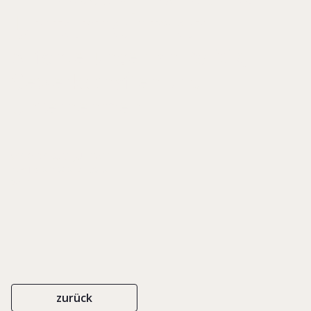
Unternehmen
Anforderungen an Politik,
Gewerkschaften und
Unternehmen
WISO DISKURS JULI 2011
ISBN 978-3-86872-738-8
2011
zurück