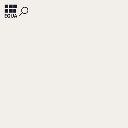
HAUFF, MICHAEL VON
Nachhaltigkeit - ein
Erfolgsfaktor für
mittelständische