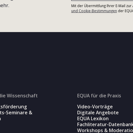
ehr.
Mit der Übermittlung Ihrer E-Mail zu
und Cookie-Bestimmungen
der EQUA-
die Wissenschaft
EQUA für die Praxis
gsförderung
Video-Vorträge
äts-Seminare &
Digitale Angebote
n
EQUA Lexikon
Fachliteratur-Datenban
Workshops & Moderati