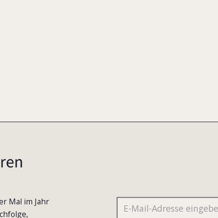
ren
er Mal im Jahr
chfolge,