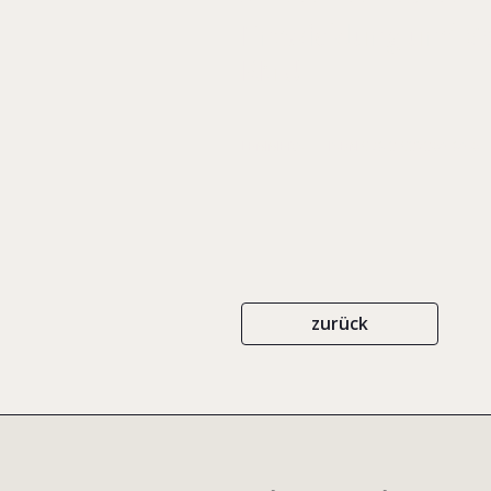
Entwicklung und V
KMU
LEMMERS
ISBN 978-3-932306-86-0
zurück