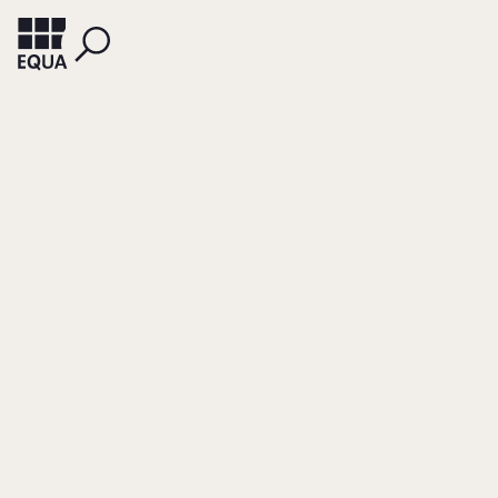
HEIDER, ANNE
SIEPER, ANN-KATHRIN
SCHUSTER, MEIKA
THEISS, STEPHANIE
New Work in
Familienunternehm