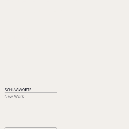
Aktuelle Trends und
Entwicklungen
STUDIE
EIGENVERLAG
2024
SCHLAGWORTE
New Work