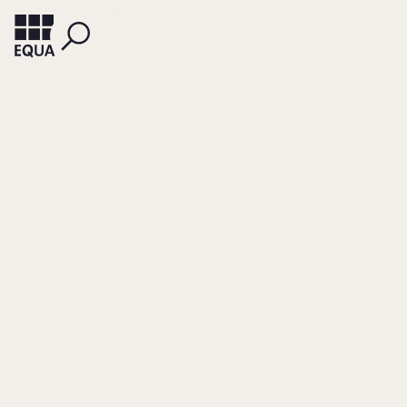
HOOPES, DAVID
MILLER, DANNY
Ownership
Preferences,
Competitive