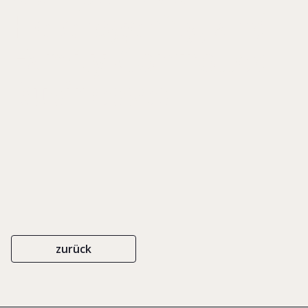
Heterogenity, and
Family-Controlled
Businesses
zurück