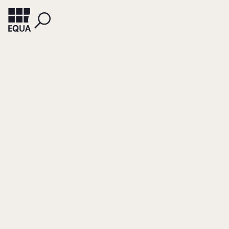
SCHLIPPE, ARIST VON
SCHLIPPE, BJÖRN VON
Paradoxe Momente
… und verwirrte Beziehungen