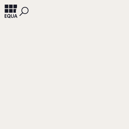
BERGER, ROLAND
Pioniergeist,
Innovationsfähigkeit
und Flexibilität