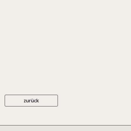
Wie sich Familienunternehmen
erfolgreich neu erfinden
EIGENVERLAG
ISBN 978-3-9811783-3-3
2008
zurück