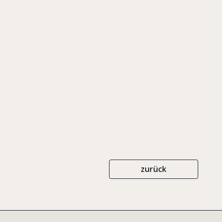
Famil
Festschrift für Pro
C.H. BECK
ISBN 3-406-462804
200
zurück