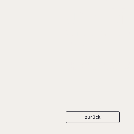
und M
Zwischenräume durc
nutzen
IN: JÄKEL-WURZER, DANIELA/ MEGERLE
SPRINGERGABLER
ISBN 978-3-662-6
zurück