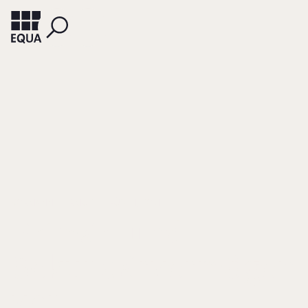
KORMANN, HERMUT
RÜSEN, TOM
Primär- und
Sekundärvermögen
von