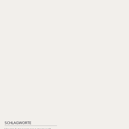
Unternehmerfamilie
Ein ganzheitlicher Blick auf
Vermögensquellen und
Vermögensformen
PRAXISLEITFADEN
EIGENVERLAG
2026
SCHLAGWORTE