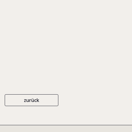
Nachfolgeprozess
IN: MACH, ANDREAS E. (HRSG.), FAMILIENUNTERNEHMEN IM ZEICHEN
DES WANDELS, S. 123-137
EIGENVERLAG
2006
zurück