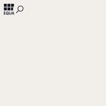
TRAICHEL, ROMANA
Privat veranlasste
Liquiditätsprobleme
im