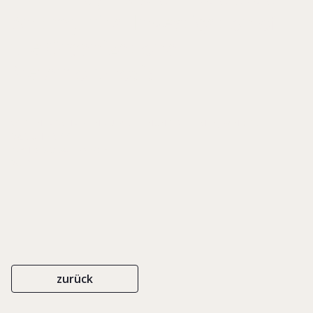
An Empirical Investigation of
the Organizational
Metamorphosis
WITTENER SCHRIFTEN ZU FAMILIENUNTERNEHMEN, BAND 10
V&R UNIPRESS
ISBN 978-3-8471-0093-5
2013
zurück