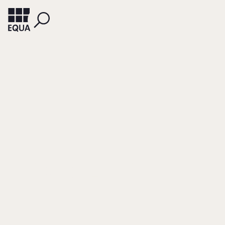
MÜLLER, GÖTZ
Private Equity
Investments in
Family Businesses