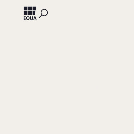
HASLAUER, ANDREAS
JACOB
Pro Fa
Eine Studie aus de
schneiden an der Bö