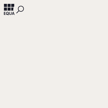
CHITTOOR, RAVEENDRA
DAS, RANJAN
Professionalization
of Management and
Succession