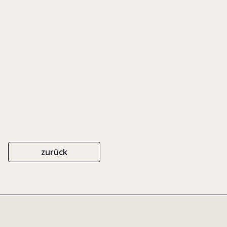
Performence
A Vital Linkage
zurück