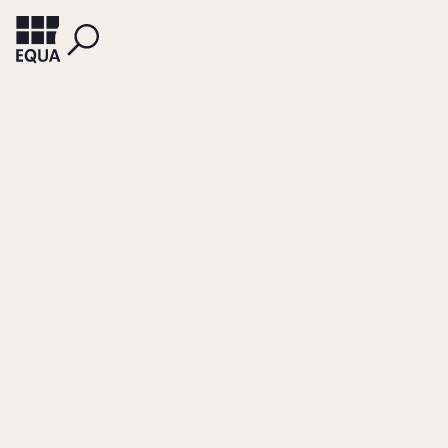
HÖRSTING, ANN-KRISTIN
RÜSEN, TOM
Psychische
Störungen in
Unternehmerfamilie