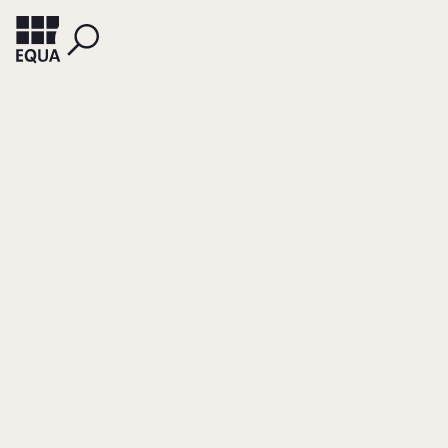
HORVATH, PETER
Purpose-
Diskussionen in
Familienunternehm