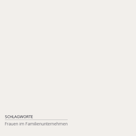
share of woman in
managment
Are family firms different?
SPRINGER
2025
SCHLAGWORTE
Frauen im Familienunternehmen