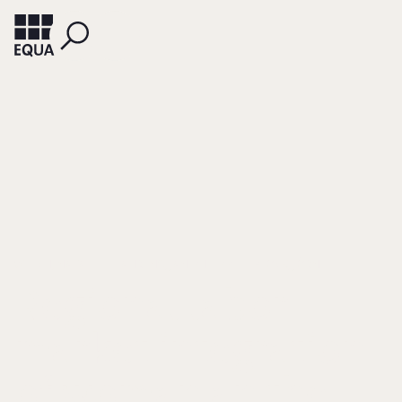
WELCH, NATALIE
AHRENS, JAN-PHILIPP
BLOCK, JÖRN
Regional labor
market integration
of woman an the