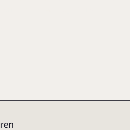
nternehmensnachfolge 2015
15
ren