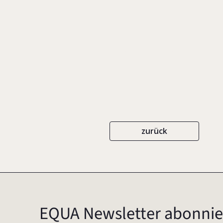
DIHK-Report zur U
EIGENVERLAG
ISSN 1869-7615
20
zurück
EQUA Newsletter abonnie