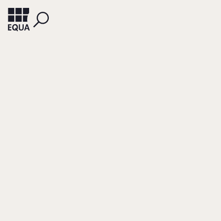
KOIRANEN, MATTI
KANSIKAS, JUHA
Responsible
Employment in the
Wind of Change