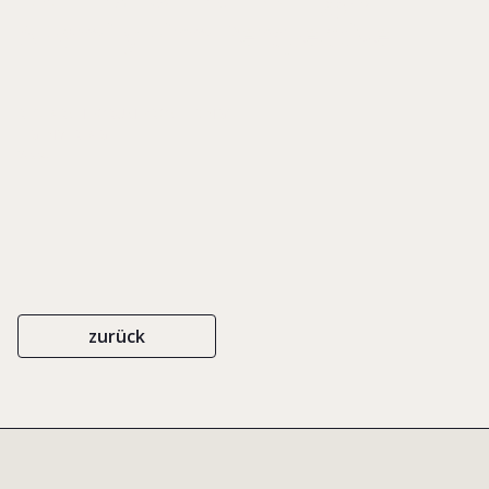
A Family Firm Perspective
RESEARCH FORUM PROCEEDINGS
EIGENVERLAG
2004
zurück