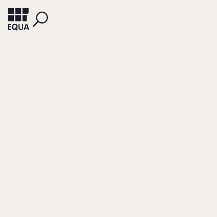
FAHRION, HANS-JÜRGEN
GEIS, ASTRID
HEIN, SILKE
KÄUFL, ANDREAS
Risikosteuerung in
Familienunternehm