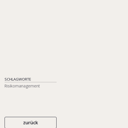
IN: KOEBERLE-SCHMID, ALEXANDER/ GROTTEL, BERND (HGG.),
FÜHRUNG VON FAMILIENUNTERNEHMEN, S. 117-130
ERICH SCHMIDT
ISBN 978-3-503-15411-1
2013
SCHLAGWORTE
Risikomanagement
zurück