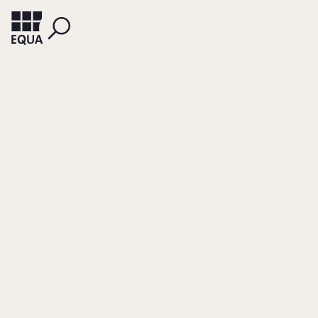
SCHÖNWITZ, DANIEL
GÖTTSCHE, VOLKER
Rückkehr der
Patriarchen
(Mischkonzerne)