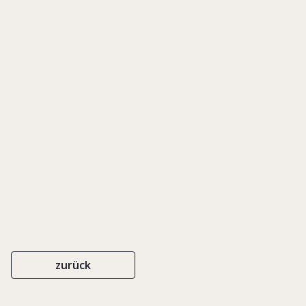
sich den
Familiengesellschaftern?
IN: RÜSEN, TOM A. (HRSG.), FAMILIENUNTERNEHMEN ERFOLGREICH
SANIEREN. DER EINFLUSS DES FAMILIENFAKTORS BEI
RESTRUKTURIERUNGEN, S. 267-293
ERICH SCHMIDT
ISBN 978-3-503-13009-2
2011
zurück