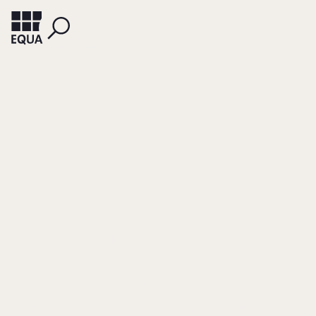
KNECHT, THOMAS C.
GEIWITZ, ARNDT
Sanierung durch
Insolvenz
Welche Möglichkeiten bieten