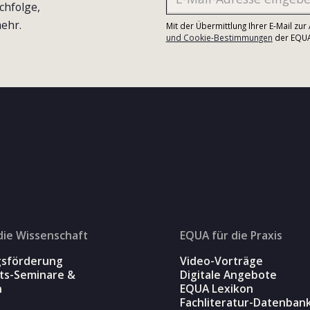
chfolge,
ehr.
Mit der Übermittlung Ihrer E-Mail zu
und Cookie-Bestimmungen
der EQUA-
die Wissenschaft
EQUA für die Praxis
gsförderung
Video-Vorträge
äts-Seminare &
Digitale Angebote
n
EQUA Lexikon
Fachliteratur-Datenban