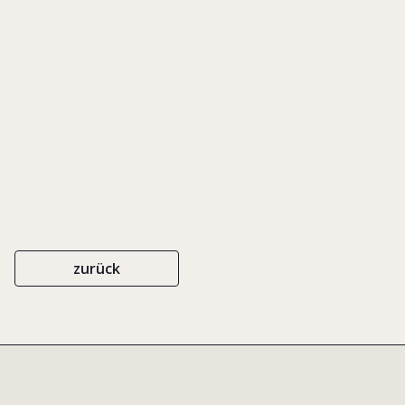
Experiences And Satisfaction
RESEARCH FORUM PROCEEDINGS
EIGENVERLAG
ISBN 0-903808-84-6
2003
zurück