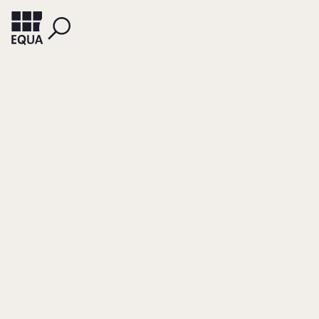
FITZGERALD, MARGARET A.
SANDERS, GREGORY F.
PHILBRICK, CANDACE A.
METCALFE, WILLIAM
Senior Business
Leaders