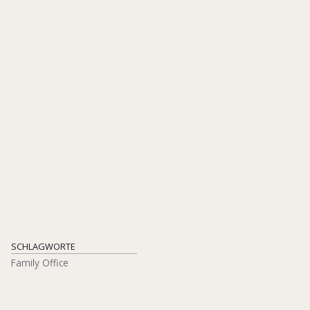
Unternehmerfamilie
IN: KOEBERLE-SCHMID, ALEXANDER/ GROTTEL, BERND (HGG.),
FÜHRUNG VON FAMILIENUNTERNEHMEN, 177-185
ERICH SCHMIDT
ISBN 978-3-503-15411-1
2013
SCHLAGWORTE
Family Office