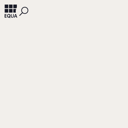
RICHTER, ANDREAS
Serviceleistungen
für vermögende
und wachsende