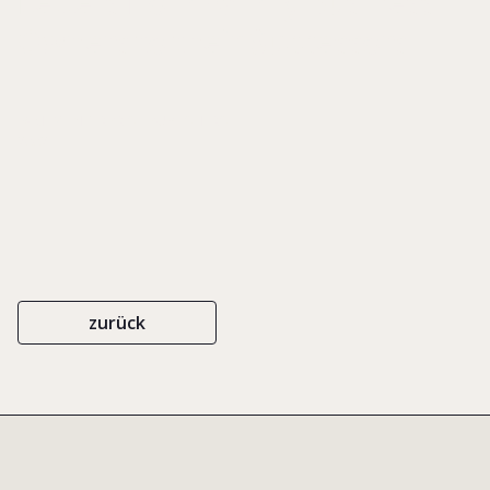
Letters from Family Business
Owners to their Successors
FAMILY ENTERPRISE PUBLISHERS
2002
zurück