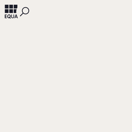
KENYON-ROUVINEZ, DENISE
ADLER, GORDON
CORBETTA, GUIDO
CUNEO, GIANFILIPPO
Sharing Wisdom,
Building Values