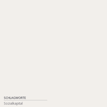
Familienunternehm
Eine wissenschaftliche Studie
zu Ausprägungen und Erträgen
EQUA-SCHRIFTENREIHE, HEFT 16/2015
UNTERNEHMERMEDIEN
ISBN 978-3-937960-31-9
2015
SCHLAGWORTE
Sozialkapital