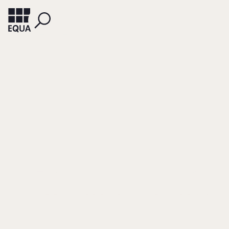
FRIESENHAHN, ANDREAS
WEINBERGER, ALIENA
Sozialstrukturen als
Wettbewerbsfaktor
in