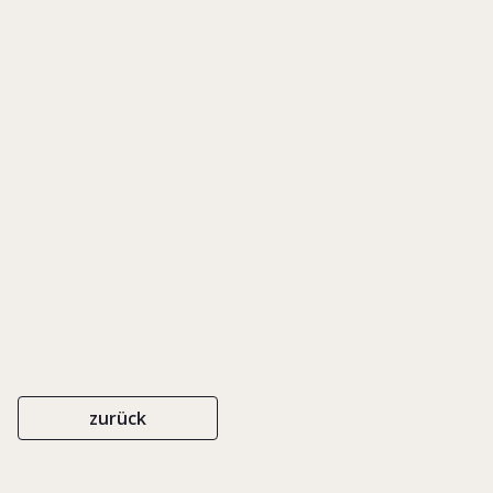
Anmerkungen zur Praxis und
zu der gegenwärtigen
Diskussion
EIGENVERLAG
ISBN 3-00-006910-0
2000
zurück