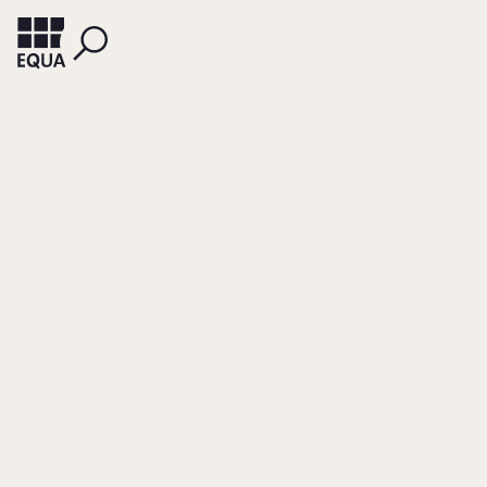
SCHIFFER, K. JAN
Stiftungen zur
Regelung der
Unternehmensnachf