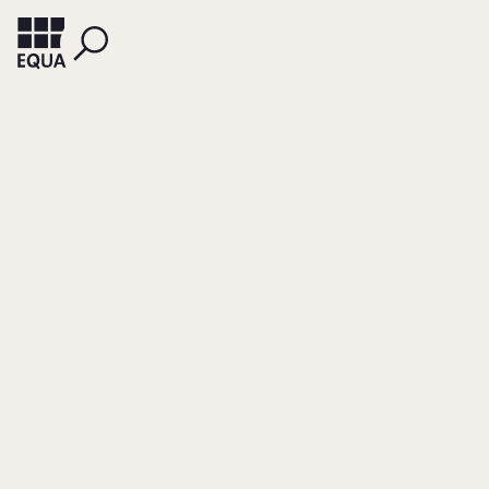
RUDOLPH, ANNETTE
ZACHARIAS, KAI
HORN, ANDREAS
Strategiebasierte
Weiterentwicklung
der HR Funktion