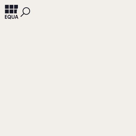
HENNERKES, BRUN-HAGEN
Streit als größter
Wertvernichter im
Familienunternehm