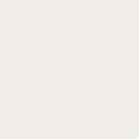
Streitvermeidung und
Streitbeseitigung als
Kernaufgabe der
Unternehmerfamilie
IN: RÜSEN, TOM (HRSG.), THEORIE UND PRAXIS DER
UNTERNEHMERFAMILIE UND DES FAMILIENUNTERNEHMENS,
FESTSCHRIFT FÜR ARIST VON SCHLIPPE, S. 79-86
V&R
ISBN 978-3-525-45419-0
2021