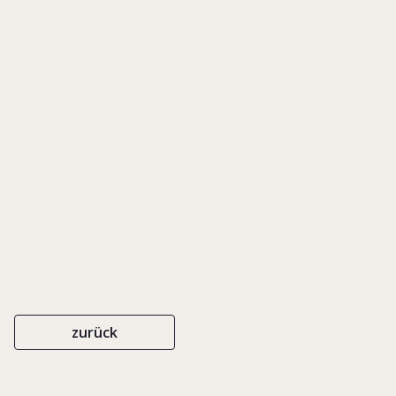
in
Familienunternehm
Festschrift für Lutz Aderhold
OTTOSCHMIDT
ISBN 978-3-504-06062-6
2021
zurück