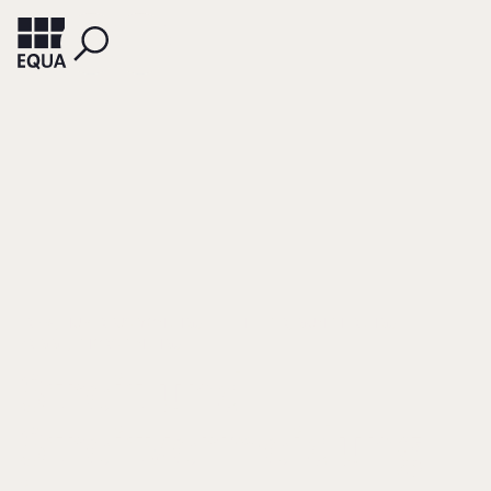
ERFFA, HUBERTUS VON (HG.)
LEHLEITER, GUNTHER (HG.)
PRIGGE, THORSTEN (HG.)
Streit und
Streitvermeidung