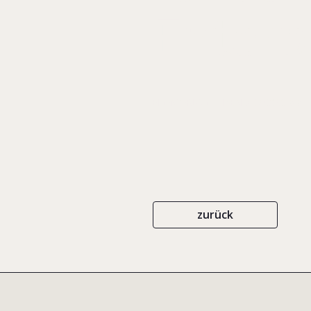
Enterpr
EIGENVERLAG
ISBN 0-9753893-0-0
zurück