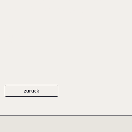
Evolution of Process
EIGENVERLAG
ISBN 0-9753893-0-0
2004
zurück