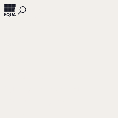
SUNDARAMURTHY, CHAMU
Sustaining Trust
Within Family
Businesses