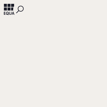
AUTENRIETH, PHILIP
SEITER, MISCHA
Technologiesprünge
meistern - was
bedeutet 5G für