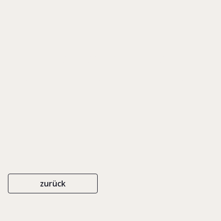
Familienunternehm
Wie eine
Übertragungstechnologie die
Digitalisierung beschleunigt
zurück