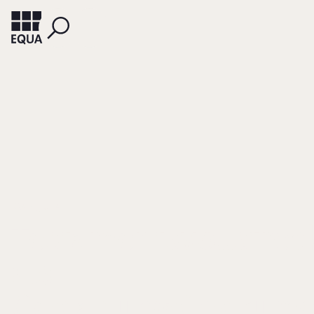
KRAFT, JULIA
Testamentsvollstre
als
Gestaltungsinstrum