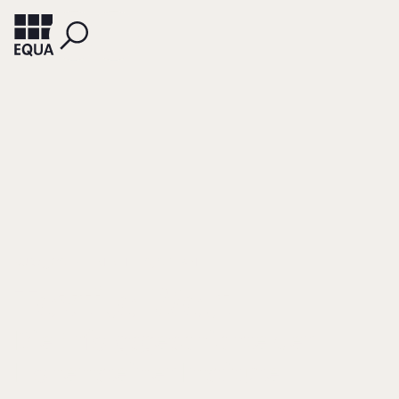
KURZ, JOSEF
MECHEELS, STEFAN
Textile Welt
Die Erfolgsgeschichte der
Hohensteiner Institute