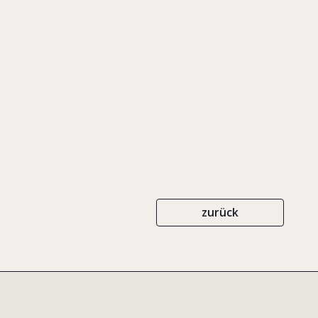
Primogeniture, birt
IN: RÜSEN, TOM (HRSG.), THEORIE U
37-43
V&R
ISBN 978-3-525-45419-0
202
zurück