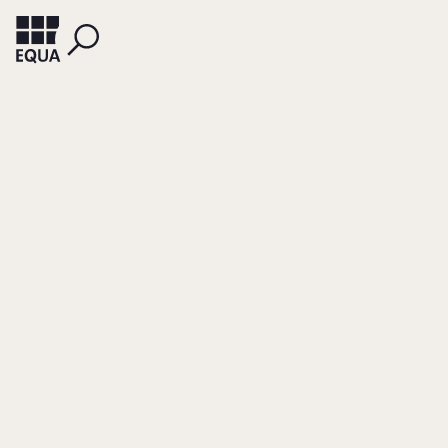
ULRICH, PATRICK
SPEIDEL, SARAH
The Family
Constitution as an
Instrument of