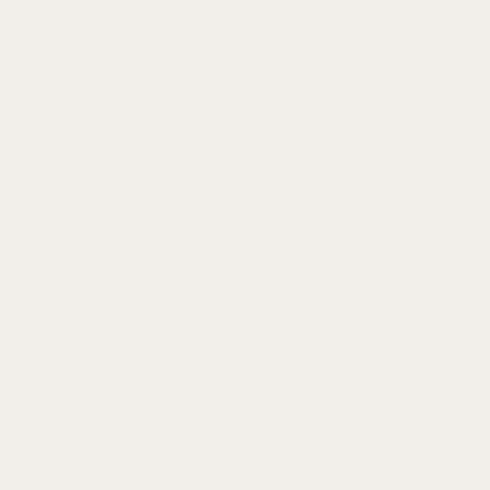
Corporate
Governance in
Family-Owned
Companies
IN: FLEISCHER, HOLGER/ PRIGGE, STEFAN (HGG.), FAMILY FIRMS AND
FAMILY CONSTITUTIONS, S. 165-173
EMERALD PUBLISHING
ISBN 978-183797-203-6
2024