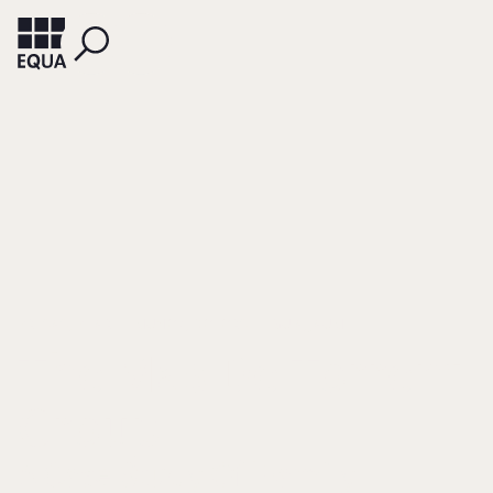
PRESAS, PILAR
MUNOZ, DOLORS
GUIA, JAUME
The Mas De Torrent
Group
A Case Study Of 'Family