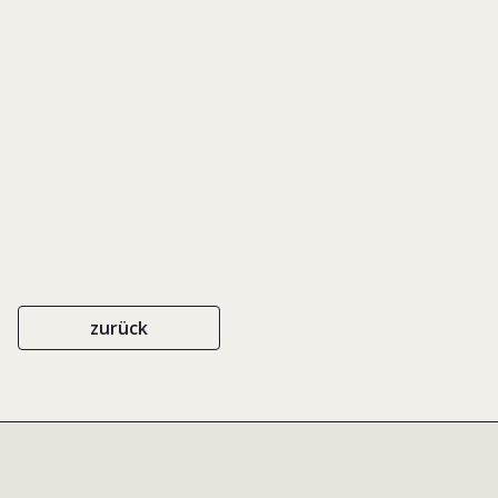
Branding' In Tourism Firms
EIGENVERLAG
ISBN 0-9753893-6-X
2010
zurück