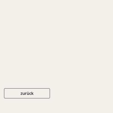
Survival and
Longevity
EIGENVERLAG
ISBN 0-9753893-6-X
2010
zurück