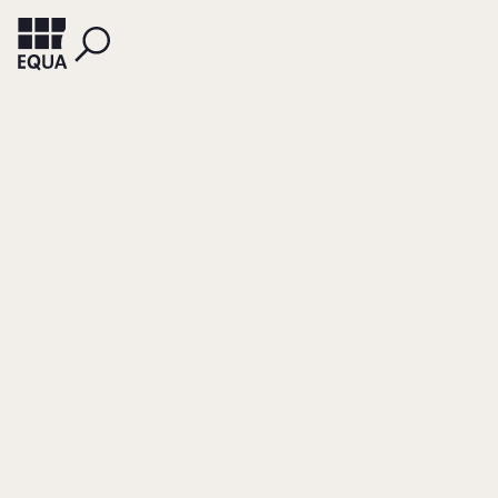
IBRAHIM, A. BAKR
LAM, JOSE
SOUFANI, KHARED
The Molson Family
Business Dynastya
Case Study of