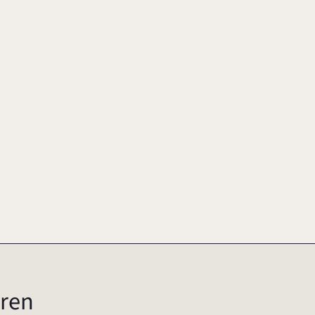
 Cost Control Mechanisms
IGENVERLAG
ISBN 0-903808-84-6
2003
ren