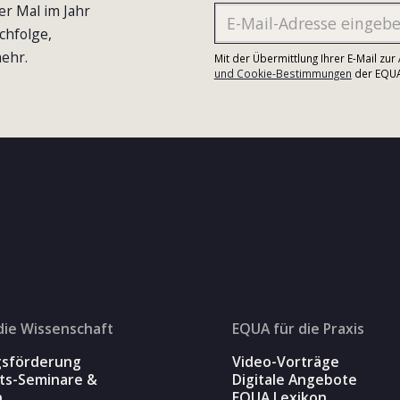
er Mal im Jahr
chfolge,
ehr.
Mit der Übermittlung Ihrer E-Mail zu
und Cookie-Bestimmungen
der EQUA-
die Wissenschaft
EQUA für die Praxis
gsförderung
Video-Vorträge
äts-Seminare &
Digitale Angebote
n
EQUA Lexikon