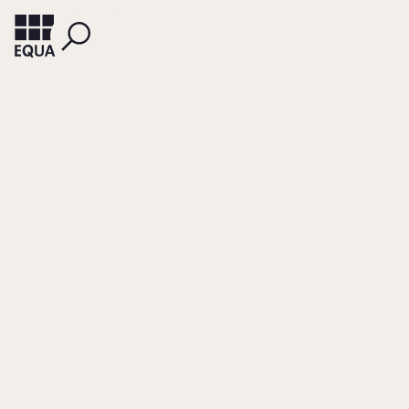
DENOBLE, ALEX
EHRLICH, SANFORD
SINGH, GANGARAM
Toward the
Development of a
Family Business