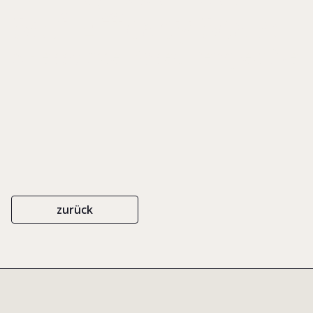
Self-Efficacy Scale
A Ressource-Based Perspective
zurück