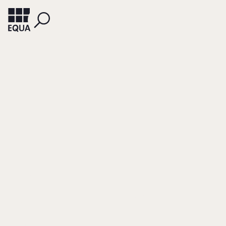
FROSCHAUER, ULRIKE
LUEGER, MANFRED
Tradition eines
Familienunternehme
Nachfolge als