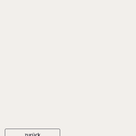
generationenübergr
Prozess
Bierbrauerei Schrems
IN: LUEGER, MANFRED/ FRANK, HERMANN (HRSG.), WIE ERFOLGREICHE
FAMILIENUNTERNEHMEN HANDELN, S. 94-131
FACULTAS
ISBN 978-3-7089-0897-7
2012
zurück