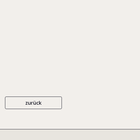
IN: RÜSEN, TOM A. (HRSG.), FAMILIENUNTERNEHMEN ERFOLGREICH
SANIEREN. DER EINFLUSS DES FAMILIENFAKTORS BEI
RESTRUKTURIERUNGEN, S. 295-307
ERICH SCHMIDT
ISBN 978-3-503-13009-2
2011
zurück