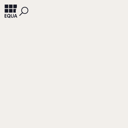
BÖTTGER, ANDREAS
Turn-Around Equity
für
Familienunternehm